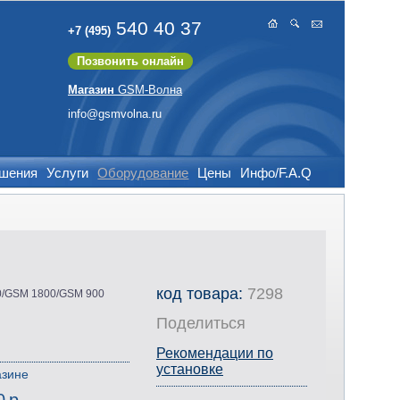
540 40 37
+7 (495)
Позвонить онлайн
Магазин
GSM-Волна
info@gsmvolna.ru
ешения
Услуги
Оборудование
Цены
Инфо/F.A.Q
код товара:
7298
0/GSM 1800/GSM 900
Поделиться
Рекомендации по
установке
азине