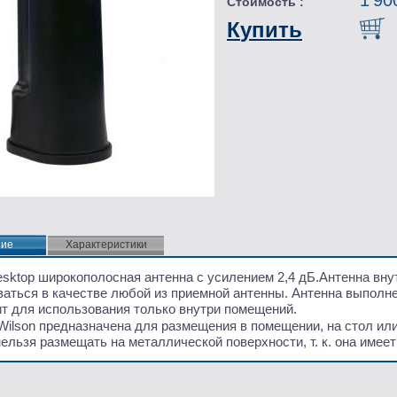
1 90
Стоимость :
Купить
ние
ние
Характеристики
Desktop широкополосная антенна с усилением 2,4 дБ.Антенна
вну
ваться в качестве любой из приемной антенны.
Антенна выполне
ит для использования только внутри помещений.
Wilson предназначена для размещения в помещении, на стол ил
ельзя размещать на металлической поверхности, т. к. она имее