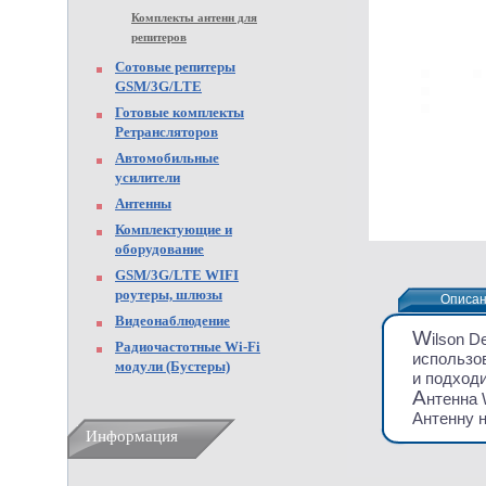
Комплекты антенн для
репитеров
Сотовые репитеры
GSM/3G/LTE
Готовые комплекты
Ретрансляторов
Автомобильные
усилители
Антенны
Комплектующие и
оборудование
GSM/3G/LTE WIFI
роутеры, шлюзы
Описа
Описа
Видеонаблюдение
W
ilson 
Радиочастотные Wi-Fi
использо
модули (Бустеры)
и подход
А
нтенна 
Антенну н
Информация