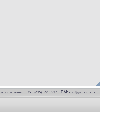
EM:
ое соглашение
Тел:
(495) 540 40 37
info@gsmvolna.ru