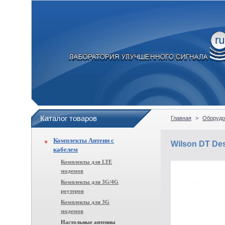
Каталог товаров
Главная
>
Оборудо
Комплекты Антенн с
Wilson DT De
кабелем
Комплекты для LTE
модемов
Комплекты для 3G/4G
роутеров
Комплекты для 3G
модемов
Настольные антенны