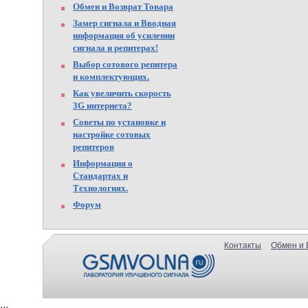
Обмен и Возврат Товара
Замер сигнала и Вводная
информация об усилении
сигнала и репитерах!
Выбор сотового репитера
и комплектующих.
Как увеличить скорость
3G интернета?
Советы по установке и
настройке сотовых
репитеров
Информация о
Стандартах и
Технологиях.
Форум
Контакты
Обмен и 
...