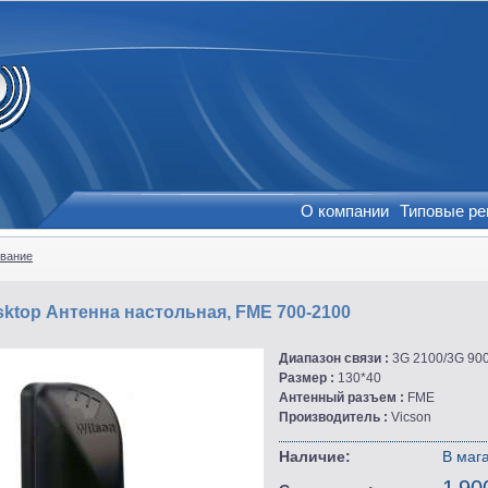
О компании
Типовые р
вание
sktop Антенна настольная, FME 700-2100
Диапазон связи :
3G 2100/3G 90
Размер :
130*40
Антенный разъем :
FME
Производитель :
Vicson
Наличие:
В маг