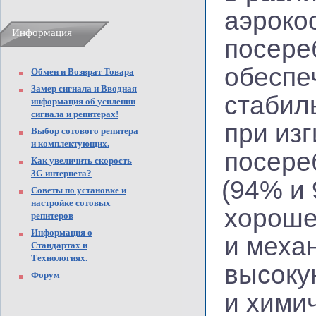
аэроко
Информация
посере
обеспе
Обмен и Возврат Товара
Замер сигнала и Вводная
стабил
информация об усилении
сигнала и репитерах!
при изг
Выбор сотового репитера
и комплектующих.
посере
Как увеличить скорость
3G интернета?
(94
% и 
Советы по установке и
настройке сотовых
хороше
репитеров
Информация о
и меха
Стандартах и
Технологиях.
высоку
Форум
и хими