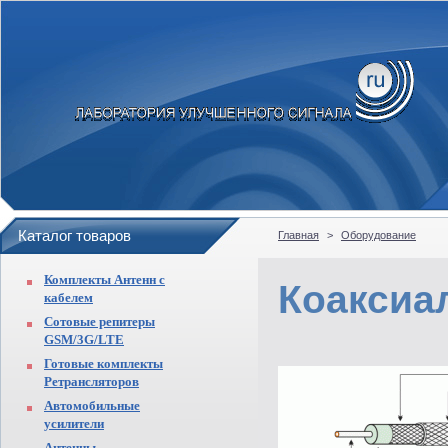
Каталог товаров
Главная
>
Оборудование
Комплекты Антенн с
Коаксиа
кабелем
Сотовые репитеры
GSM/3G/LTE
Готовые комплекты
Ретрансляторов
Автомобильные
усилители
Антенны