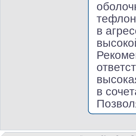
оболоч
тефлон
в агре
высокой
Рекоме
ответс
высока
в сочет
Позвол