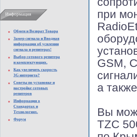
сопрот
при мо
Информация
RadioE
Обмен и Возврат Товара
оборуд
Замер сигнала и Вводная
информация об усилении
устано
сигнала и репитерах!
Выбор сотового репитера
GSM, C
и комплектующих.
Как увеличить скорость
сигнал
3G интернета?
Советы по установке и
а такж
настройке сотовых
репитеров
Информация о
Стандартах и
Вы мож
Технологиях.
Форум
TZC 50
по Кры