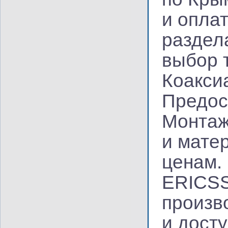
и опла
раздел
выбор 
Коакси
Предос
Монтаж
и мате
ценам.
ERICSS
произв
и дост