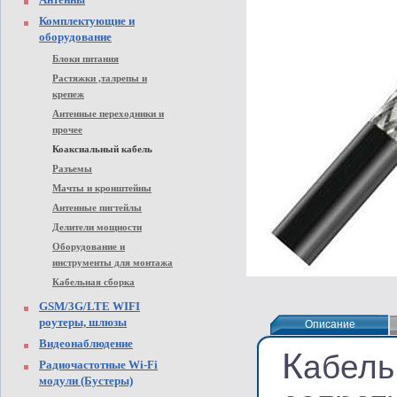
Комплектующие и
оборудование
Блоки питания
Растяжки ,талрепы и
крепеж
Антенные переходники и
прочее
Коаксиальный кабель
Разъемы
Мачты и кронштейны
Антенные пигтейлы
Делители мощности
Оборудование и
инструменты для монтажа
Кабельная сборка
GSM/3G/LTE WIFI
роутеры, шлюзы
Описание
Описание
Видеонаблюдение
К
абель
Радиочастотные Wi-Fi
модули (Бустеры)