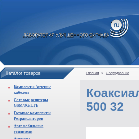
Каталог товаров
Главная
>
Оборудование
Комплекты Антенн с
Коаксиа
кабелем
Сотовые репитеры
500 32
GSM/3G/LTE
Готовые комплекты
Ретрансляторов
Автомобильные
усилители
Антенны