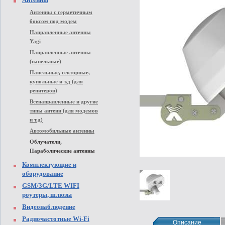
Антенны с герметичным
боксом под модем
Направленные антенны
Yagi
Направленные антенны
(панельные)
Панельные, секторные,
купольные и т.д (для
репитеров)
Всенаправленные и другие
типы антенн (для модемов
и т.д)
Автомобильные антенны
Облучатели,
Параболические антенны
Комплектующие и
оборудование
GSM/3G/LTE WIFI
роутеры, шлюзы
Видеонаблюдение
Радиочастотные Wi-Fi
Описание
Описание