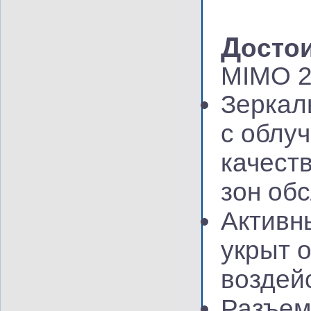
Д
осто
MIMO 2
Зеркал
с облу
качеств
зон об
Активн
укрыт 
воздей
Разъем