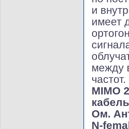
и внут
имеет 
ортого
сигнал
облуча
между 
частот.
MIMO 2
кабел
Ом
.
Ан
N-fema