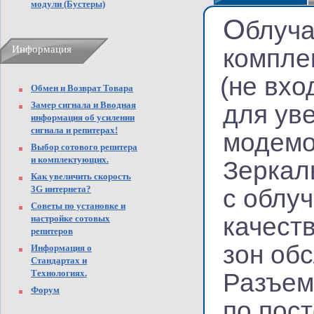
модули (Бустеры)
О
блуч
Информация
компле
(
не вхо
Обмен и Возврат Товара
Замер сигнала и Вводная
для ув
информация об усилении
сигнала и репитерах!
модемов
Выбор сотового репитера
и комплектующих.
Зеркал
Как увеличить скорость
3G интернета?
с облу
Советы по установке и
качеств
настройке сотовых
репитеров
зон об
Информация о
Стандартах и
Технологиях.
Разъем
Форум
по пос