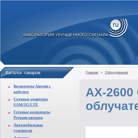
Каталог товаров
Главная
>
Оборудование
Комплекты Антенн с
AX-2600
кабелем
Сотовые репитеры
облучат
GSM/3G/LTE
Готовые комплекты
Ретрансляторов
Автомобильные
усилители
Антенны