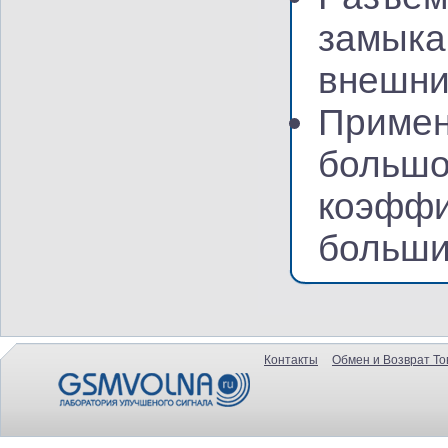
замыка
внешни
Примен
большо
коэффи
больши
Контакты
Обмен и Возврат То
...