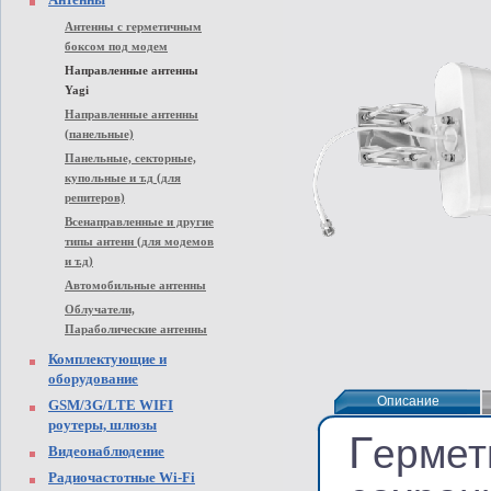
Антенны с герметичным
боксом под модем
Направленные антенны
Yagi
Направленные антенны
(панельные)
Панельные, секторные,
купольные и т.д (для
репитеров)
Всенаправленные и другие
типы антенн (для модемов
и т.д)
Автомобильные антенны
Облучатели,
Параболические антенны
Комплектующие и
оборудование
Описание
Описание
GSM/3G/LTE WIFI
роутеры, шлюзы
Г
ермет
Видеонаблюдение
Радиочастотные Wi-Fi