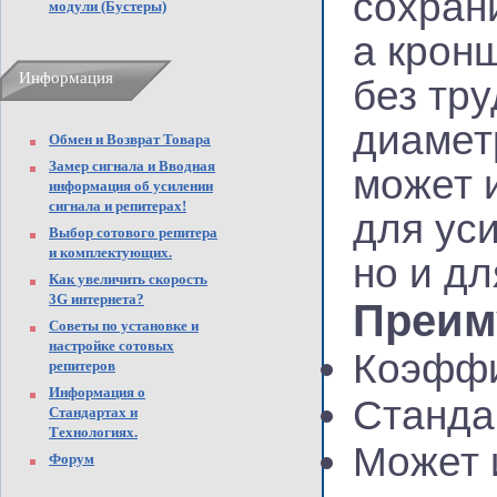
сохран
модули (Бустеры)
а крон
Информация
без тру
диаметр
Обмен и Возврат Товара
Замер сигнала и Вводная
может 
информация об усилении
сигнала и репитерах!
для уси
Выбор сотового репитера
и комплектующих.
но и дл
Как увеличить скорость
3G интернета?
Преим
Советы по установке и
настройке сотовых
Коэффи
репитеров
Информация о
Станда
Стандартах и
Технологиях.
Может 
Форум