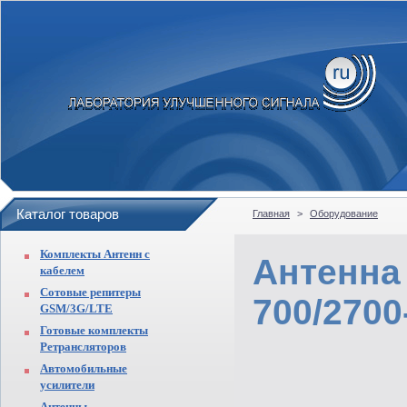
Каталог товаров
Главная
>
Оборудование
Комплекты Антенн с
Антенна
кабелем
Сотовые репитеры
700/2700
GSM/3G/LTE
Готовые комплекты
Ретрансляторов
Автомобильные
усилители
Антенны