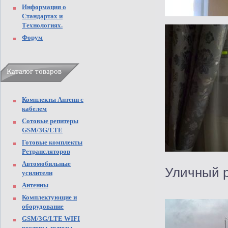
Информация о
Стандартах и
Технологиях.
Форум
Каталог товаров
Комплекты Антенн с
кабелем
Сотовые репитеры
GSM/3G/LTE
Готовые комплекты
Ретрансляторов
Автомобильные
Уличный р
усилители
Антенны
Комплектующие и
оборудование
GSM/3G/LTE WIFI
роутеры, шлюзы