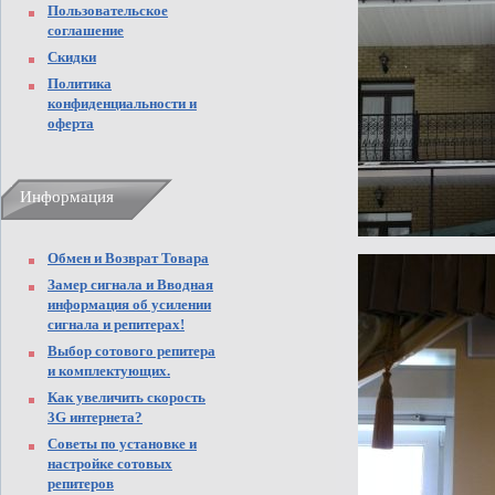
Пользовательское
соглашение
Скидки
Политика
конфиденциальности и
оферта
Информация
Обмен и Возврат Товара
Замер сигнала и Вводная
информация об усилении
сигнала и репитерах!
Выбор сотового репитера
и комплектующих.
Как увеличить скорость
3G интернета?
Советы по установке и
настройке сотовых
репитеров