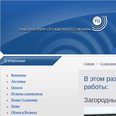
О компании
Главная
>
О компании
Контакты
В этом ра
Доставка
работы:
Оплата
Пункты самовывоза
Загородны
Наши Установки
Цены
Обмен и Возврат