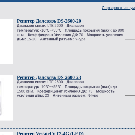
Сортировать по у
Репитер Далсвязь DS-2600-20
Диапазон связи:
LTE 2600
Диапазон
температур:
-10℃~+55℃
Площадь покрытия (max):
до 800
кв.м.
Коэффициент Усиления Дб:
70
Мощность усиления
дБм:
15-20
Антенный разъем:
N-type
Репитер Далсвязь DS-2600-23
Диапазон связи:
LTE 2600
Диапазон
температур:
-10℃~+55℃
Площадь покрытия (max):
до
1500 кв.м.
Коэффициент Усиления Дб:
73
Мощность
усиления дБм:
23
Антенный разъем:
N-type
Репитер Vegatel VT2-4G (LED)