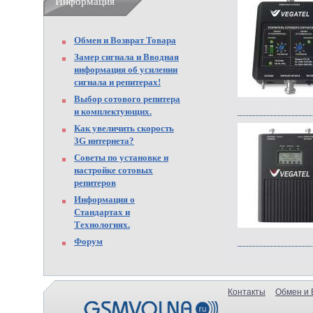
Информация
Обмен и Возврат Товара
Замер сигнала и Вводная
информация об усилении
сигнала и репитерах!
Выбор сотового репитера
и комплектующих.
Как увеличить скорость
3G интернета?
Советы по установке и
настройке сотовых
репитеров
Информация о
Стандартах и
Технологиях.
Форум
Контакты
Обмен и 