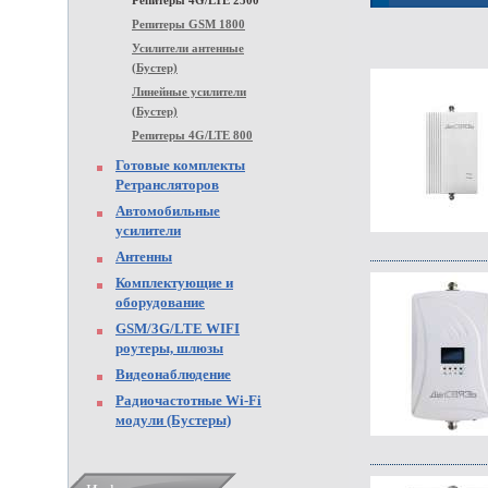
Репитеры 4G/LTE 2500
Репитеры GSM 1800
Усилители антенные
(Бустер)
Линейные усилители
(Бустер)
Репитеры 4G/LTE 800
Готовые комплекты
Ретрансляторов
Автомобильные
усилители
Антенны
Комплектующие и
оборудование
GSM/3G/LTE WIFI
роутеры, шлюзы
Видеонаблюдение
Радиочастотные Wi-Fi
модули (Бустеры)