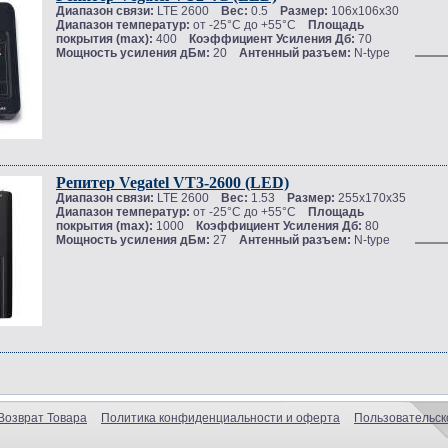
Диапазон связи:
LTE 2600
Вес:
0.5
Размер:
106х106х30
Диапазон температур:
от -25°C до +55°C
Площадь
покрытия (max):
400
Коэффициент Усиления Дб:
70
Мощность усиления дБм:
20
Антенный разъем:
N-type
Репитер Vegatel VT3-2600 (LED)
Диапазон связи:
LTE 2600
Вес:
1.53
Размер:
255х170х35
Диапазон температур:
от -25°C до +55°C
Площадь
покрытия (max):
1000
Коэффициент Усиления Дб:
80
Мощность усиления дБм:
27
Антенный разъем:
N-type
Возврат Товара
Политика конфиденциальности и оферта
Пользовательск