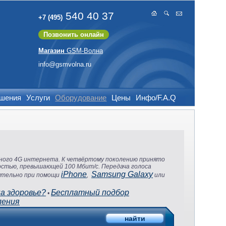
540 40 37
+7 (495)
Позвонить онлайн
Магазин
GSM-Волна
info@gsmvolna.ru
ешения
Услуги
Оборудование
Цены
Инфо/F.A.Q
ьного 4G интернета. К четвёртому поколению принято
остью, превышающей 100 Мбит/с. Передача голоса
iPhone
Samsung Galaxy
оятельно при помощи
,
или
а здоровье?
Бесплатный подбор
•
ления