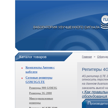
Каталог товаров
Главная
>
Оборудо
Комплекты Антенн с
Репитеры 4G
кабелем
4G репитер
(LTE
2
Сотовые репитеры
относить перспек
GSM/3G/LTE
на данном диапаз
Репитеры 900 GSM/3G
заказать выезд 
• Как правил
Репитеры 3G 2000
оборудования
Многодиапазонные
П
репитеры
роизводит