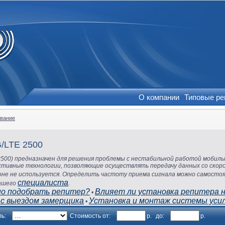
О компании
Типовые р
вание
/LTE 2500
500) предназначен для решения проблемы с нестабильной работой мобил
тивные технологии, позволяющие осуществлять передачу данных со скор
оне не используется. Определить частоту приема сигнала можно самост
специалиста
нашего
.
ьно подобрать репитер?
Влияет ли установка репитера н
•
 с выездом замерщика
Установка и монтаж системы уси
•
ель:
Стоимость от:
р.
до:
р.