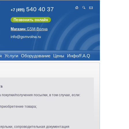
540 40 37
+7 (495)
Позвонить онлайн
Магазин
GSM-Волна
info@gsmvolna.ru
я
Услуги
Оборудование
Цены
Инфо/F.A.Q
та
 покупки/получения посылки, в том случае, если:
 приобретение товара;
 ярлыки, сопроводительная документация