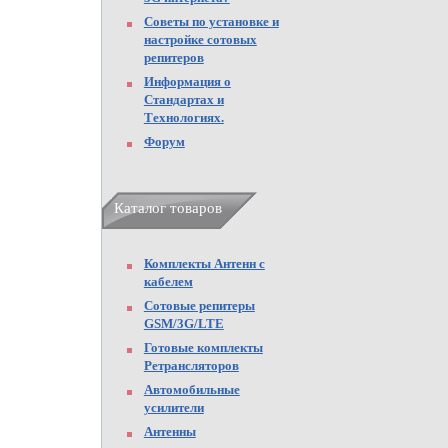
Советы по установке и
настройке сотовых
репитеров
Информация о
Стандартах и
Технологиях.
Форум
Каталог товаров
Комплекты Антенн с
кабелем
Сотовые репитеры
GSM/3G/LTE
Готовые комплекты
Ретрансляторов
Автомобильные
усилители
Антенны