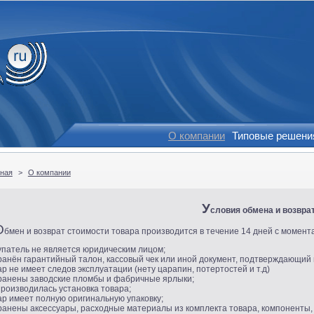
О компании
Типовые решени
вная
>
О компании
У
словия обмена и возвра
О
бмен и возврат стоимости товара производится в течение 14 дней с момента
упатель не является юридическим лицом;
ранён гарантийный талон, кассовый чек или иной документ, подтверждающий
ар не имеет следов эксплуатации
(
нету царапин, потертостей и т.д)
ранены заводские пломбы и фабричные ярлыки;
производилась установка товара;
ар имеет полную оригинальную упаковку;
ранены аксессуары, расходные материалы из комплекта товара, компоненты,