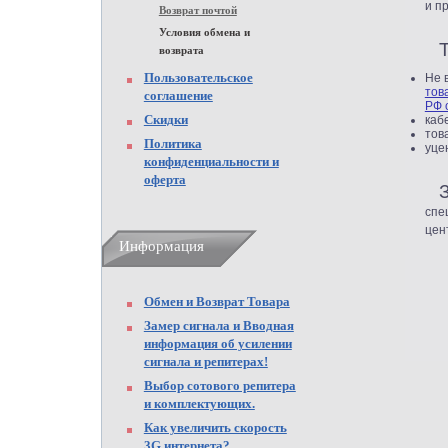
и п
Возврат почтой
Условия обмена и
возврата
Пользовательское
Не 
тов
соглашение
РФ 
Скидки
каб
тов
Политика
уце
конфиденциальности и
оферта
спе
цен
Информация
Обмен и Возврат Товара
Замер сигнала и Вводная
информация об усилении
сигнала и репитерах!
Выбор сотового репитера
и комплектующих.
Как увеличить скорость
3G интернета?