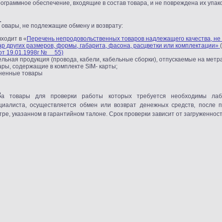
рограммное обеспечение, входящие в состав товара, и не повреждена их упако
Т
овары, не подлежащие обмену и возврату:
входит в
«
Перечень непродовольственных товаров надлежащего качества, не
ар других размеров, формы, габарита, фасона, расцветки или комплектации»
(
от 19.01.1998г № 55)
ельная продукция
(
провода, кабели, кабельные сборки), отпускаемые на метр
ары, содержащие в комплекте SIM- карты;
ненные товары
З
а товары для проверки работы которых требуется необходимы лабо
циалиста, осуществляется обмен или возврат денежных средств, после 
тре, указанном в гарантийном талоне. Срок проверки зависит от загруженности