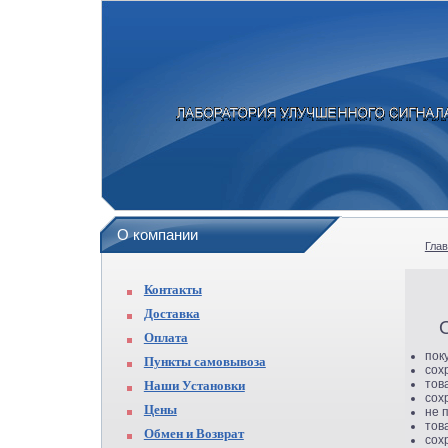
О компании
Гла
Контакты
Доставка
Оплата
пок
Пункты самовывоза
сох
тов
Наши Установки
сох
Цены
не 
тов
Обмен и Возврат
сох